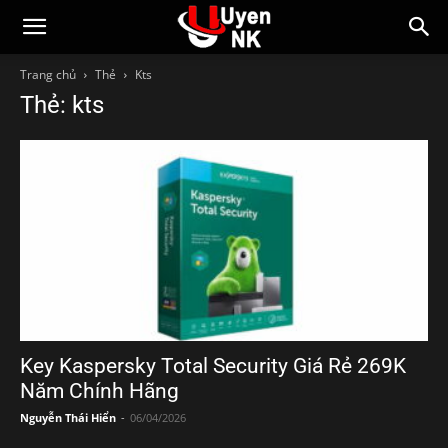
Trang chủ
Thẻ
Kts
Thẻ: kts
Key Kaspersky Total Security Giá Rẻ 269K
Năm Chính Hãng
Nguyễn Thái Hiển
-
06/04/2026