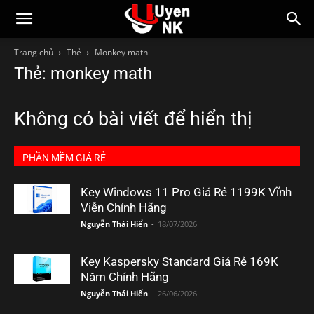
Trang chủ
Thẻ
Monkey math
Thẻ: monkey math
Không có bài viết để hiển thị
PHẦN MỀM GIÁ RẺ
Key Windows 11 Pro Giá Rẻ 1199K Vĩnh
Viễn Chính Hãng
Nguyễn Thái Hiển
-
18/07/2026
Key Kaspersky Standard Giá Rẻ 169K
Năm Chính Hãng
Nguyễn Thái Hiển
-
26/06/2026