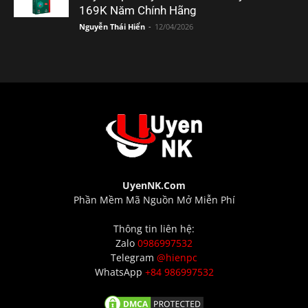
169K Năm Chính Hãng
Nguyễn Thái Hiển
-
12/04/2026
UyenNK.Com
Phần Mềm Mã Nguồn Mở Miễn Phí
Thông tin liên hệ:
Zalo
0986997532
Telegram
@hienpc
WhatsApp
+84 986997532