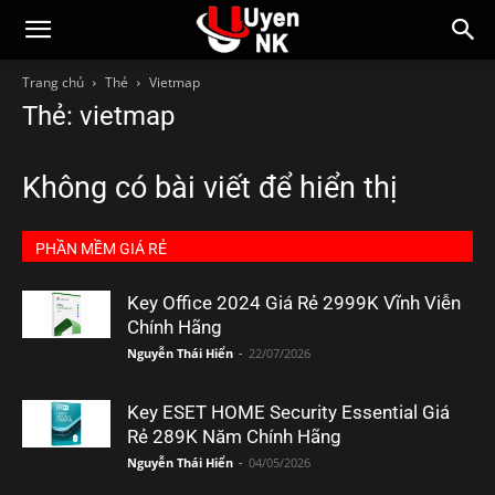
Trang chủ
Thẻ
Vietmap
Thẻ: vietmap
Không có bài viết để hiển thị
PHẦN MỀM GIÁ RẺ
Key Office 2024 Giá Rẻ 2999K Vĩnh Viễn
Chính Hãng
Nguyễn Thái Hiển
-
22/07/2026
Key ESET HOME Security Essential Giá
Rẻ 289K Năm Chính Hãng
Nguyễn Thái Hiển
-
04/05/2026