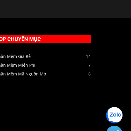
OP CHUYÊN MỤC
hần Mềm Giá Rẻ
14
hần Mềm Miễn Phí
7
hần Mềm Mã Nguồn Mở
6
Zalo
HIENPC