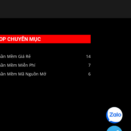
OP CHUYÊN MỤC
hần Mềm Giá Rẻ
14
hần Mềm Miễn Phí
7
hần Mềm Mã Nguồn Mở
6
Zalo
HIENPC