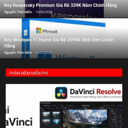
Key Kaspersky Premium Giá Rẻ 339K Năm Chính Hãng
Nguyễn Thái Hiển
-
16/06/2026
Key Windows 11 Home Giá Rẻ 3599K Vĩnh Viễn Chính
Hãng
Nguyễn Thái Hiển
-
14/07/2026
PHẦN MỀM MIỄN PHÍ