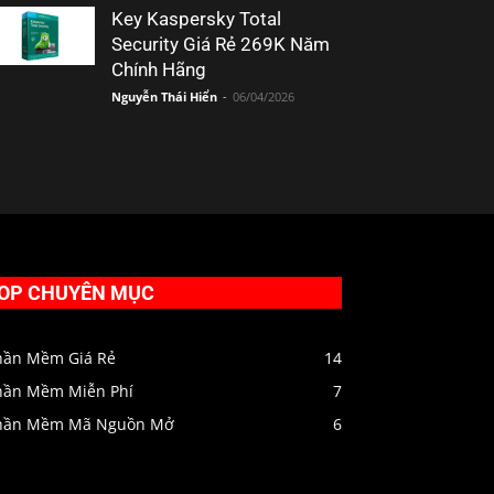
Key Kaspersky Total
Security Giá Rẻ 269K Năm
Chính Hãng
Nguyễn Thái Hiển
-
06/04/2026
OP CHUYÊN MỤC
hần Mềm Giá Rẻ
14
hần Mềm Miễn Phí
7
hần Mềm Mã Nguồn Mở
6