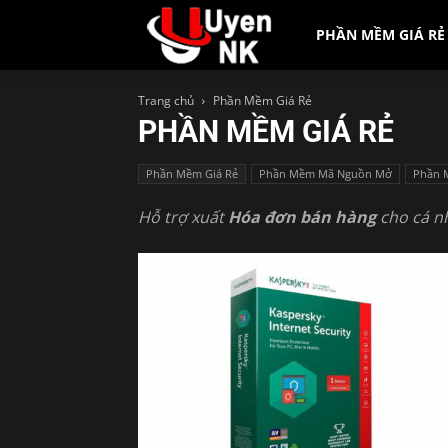
UyenNK.Com
PHẦN MỀM GIÁ RẺ
Trang chủ
Phần Mềm Giá Rẻ
PHẦN MỀM GIÁ RẺ
Phần Mềm Giá Rẻ
Phần Mềm Mã Nguồn Mở
Phần 
Hỗ trợ xuất
Hóa đơn bán hàng
cho cá n