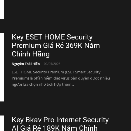
Key ESET HOME Security
Premium Giá Rẻ 369K Năm
Chính Hãng
Nguyễn Thái Hiển
-
02/05/2026
ESET HOME Security Premium (ESET Smart Security
Premium) là phần mềm diệt virus bản quyền được nhiều
người lựa chọn nhờ tích hợp thêm...
Key Bkav Pro Internet Security
AI Giá Rẻ 189K Năm Chính