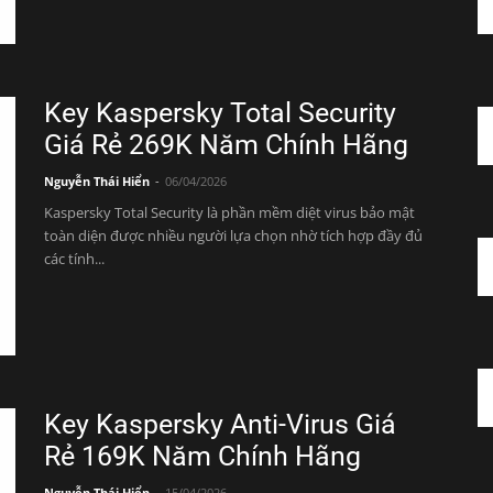
Key Kaspersky Total Security
Giá Rẻ 269K Năm Chính Hãng
Nguyễn Thái Hiển
-
06/04/2026
Kaspersky Total Security là phần mềm diệt virus bảo mật
toàn diện được nhiều người lựa chọn nhờ tích hợp đầy đủ
các tính...
Key Kaspersky Anti-Virus Giá
Rẻ 169K Năm Chính Hãng
Nguyễn Thái Hiển
-
15/04/2026