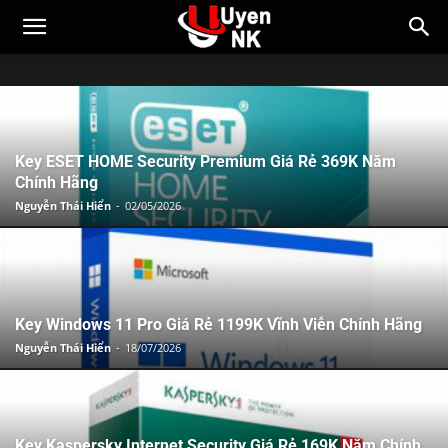
Key ESET HOME Security Premium Giá Rẻ 369K Năm
Chính Hãng
Nguyễn Thái Hiển
-
02/05/2026
Key Windows 11 Pro Giá Rẻ 1199K Vĩnh Viễn Chính Hãng
Nguyễn Thái Hiển
-
18/07/2026
Key Kaspersky Internet Security Giá Rẻ 169K Năm Chính