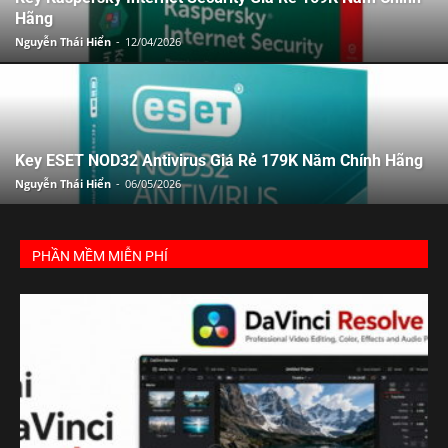
Hãng
Nguyễn Thái Hiển
-
12/04/2026
Key ESET NOD32 Antivirus Giá Rẻ 179K Năm Chính Hãng
Nguyễn Thái Hiển
-
06/05/2026
PHẦN MỀM MIỄN PHÍ