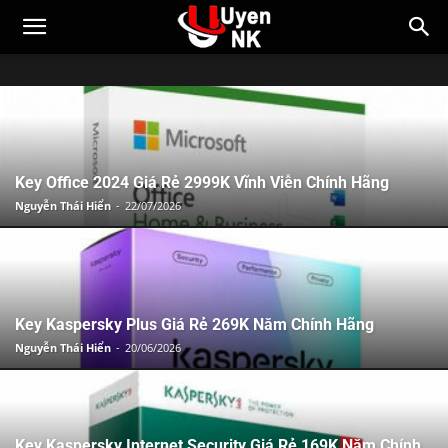
Key Office 2024 Giá Rẻ 2999K Vĩnh Viễn Chính Hãng
Nguyễn Thái Hiển
-
22/07/2026
Key Kaspersky Plus Giá Rẻ 269K Năm Chính Hãng
Nguyễn Thái Hiển
-
20/06/2026
Key Kaspersky Internet Security Giá Rẻ 169K Năm Chính