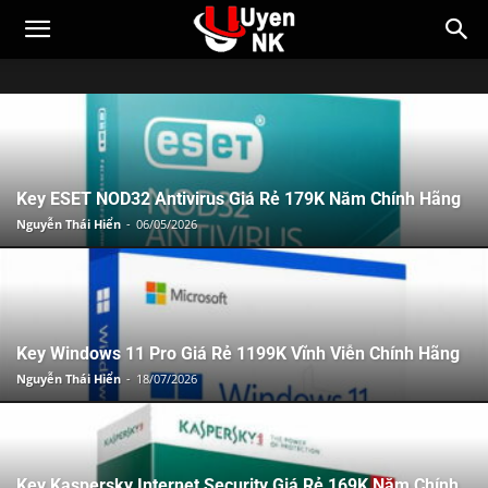
Key ESET NOD32 Antivirus Giá Rẻ 179K Năm Chính Hãng
Nguyễn Thái Hiển
-
06/05/2026
Key Windows 11 Pro Giá Rẻ 1199K Vĩnh Viễn Chính Hãng
Nguyễn Thái Hiển
-
18/07/2026
Key Kaspersky Internet Security Giá Rẻ 169K Năm Chính