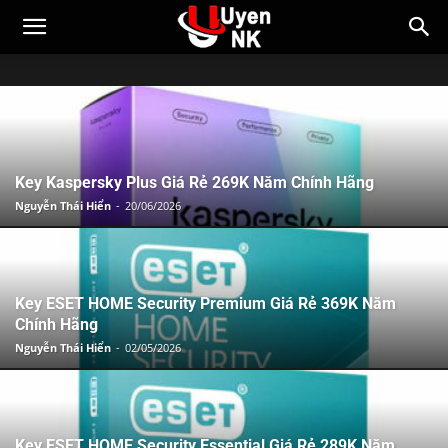
Key Kaspersky Plus Giá Rẻ 269K Năm Chính Hãng
Nguyễn Thái Hiển
-
20/06/2026
Key ESET HOME Security Premium Giá Rẻ 369K Năm
Chính Hãng
Nguyễn Thái Hiển
-
02/05/2026
Key ESET HOME Security Essential Giá Rẻ 289K Năm