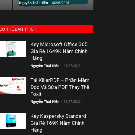
Nguyễn Thái Hiển
-
06/05/2026
CÓ THỂ BẠN THÍCH
Key Microsoft Office 365
Giá Rẻ 1649K Năm Chính
Hãng
Nguyễn Thái Hiển
-
26/07/2026
Tải KillerPDF – Phần Mềm
Đọc Và Sửa PDF Thay Thế
Foxit
Nguyễn Thái Hiển
-
16/07/2026
Key Kaspersky Standard
Giá Rẻ 169K Năm Chính
Hãng