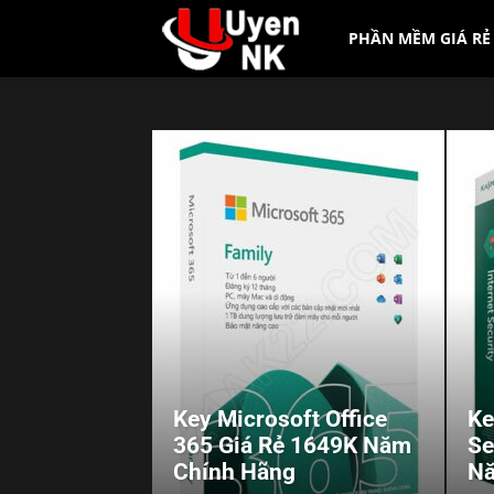
PHẦN MỀM GIÁ RẺ
UyenNK.Com
Key Microsoft Office
Ke
365 Giá Rẻ 1649K Năm
Se
Chính Hãng
Nă