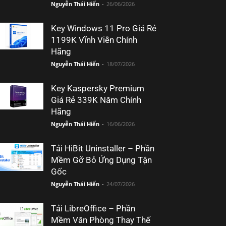
Nguyễn Thái Hiển
-
26/06/2026
Key Windows 11 Pro Giá Rẻ
1199K Vĩnh Viễn Chính
Hãng
Nguyễn Thái Hiển
-
18/07/2026
Key Kaspersky Premium
Giá Rẻ 339K Năm Chính
Hãng
Nguyễn Thái Hiển
-
16/06/2026
Tải HiBit Uninstaller – Phần
Mềm Gỡ Bỏ Ứng Dụng Tận
Gốc
Nguyễn Thái Hiển
-
24/07/2026
Tải LibreOffice – Phần
Mềm Văn Phòng Thay Thế