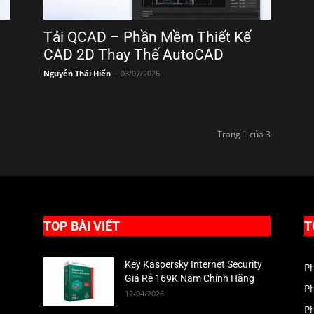
Tải QCAD – Phần Mềm Thiết Kế
CAD 2D Thay Thế AutoCAD
Nguyễn Thái Hiển
-
03/07/2026
Trang 1 của 3
TOP BÀI VIẾT
T
Key Kaspersky Internet Security
P
Giá Rẻ 169K Năm Chính Hãng
P
12/04/2026
P