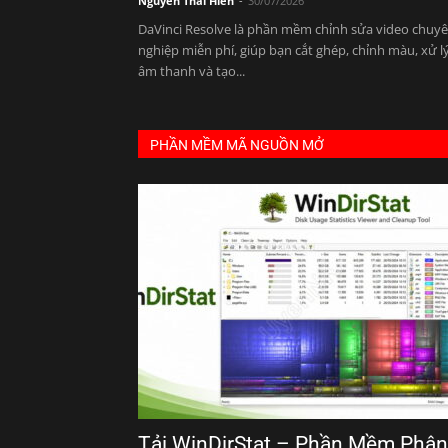
Nguyễn Thái Hiển
-
30/07/2026
DaVinci Resolve là phần mềm chỉnh sửa video chuy
nghiệp miễn phí, giúp bạn cắt ghép, chỉnh màu, xử l
âm thanh và tạo...
PHẦN MỀM MÃ NGUỒN MỞ
Tải WinDirStat – Phần Mềm Phân