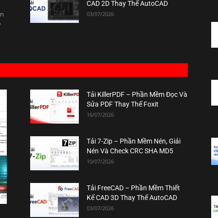
CAD 2D Thay Thế AutoCAD
ên
03/07/2026
ý
Tải KillerPDF – Phần Mềm Đọc Và
Sửa PDF Thay Thế Foxit
16/07/2026
Tải 7-Zip – Phần Mềm Nén, Giải
Nén Và Check CRC SHA MD5
10/07/2026
Tải FreeCAD – Phần Mềm Thiết
Kế CAD 3D Thay Thế AutoCAD
03/07/2026