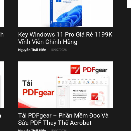
nh
Key Windows 11 Pro Giá Rẻ 1199K
Vĩnh Viễn Chính Hãng
Nguyễn Thái Hiển
-
18/07/2026
à
Tải PDFgear – Phần Mềm Đọc Và
Sửa PDF Thay Thế Acrobat
Nguyễn Thái Hiển
-
15/07/2026